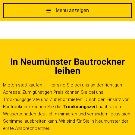
Menü anzeigen
Z
u
m
I
n
h
In Neumünster Bautrockner
a
l
leihen
t
s
Mieten statt kaufen – Hier sind Sie bei uns an der richtigen
p
Adresse. Zum günstigen Preis können Sie bei uns
r
Trocknungsgeräte und Zubehör mieten. Durch den Einsatz von
i
Bautrocknern können Sie die
Trocknungszeit
nach einem
n
Wasserschaden deutlich minimieren und verhindern, dass sich
g
Schimmel ausbreiten kann. Wir sind für Sie in Neumünster der
e
erste Ansprechpartner.
n