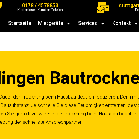
0178 / 4578853
stuttgar
Kostenloses Kunden-Telefon
Pe
Startseite
Mietgeräte
Services
Kontakt
lingen Bautrockne
Dauer der Trocknung beim Hausbau deutlich reduzieren. Denn mit
 Bausubstanz. Je schnelle Sie diese Feuchtigkeit entfernen, dest
ten Sie gern dazu, wie Sie die Trocknung beim Hausbau beschleun
ebung der schnellste Ansprechpartner.