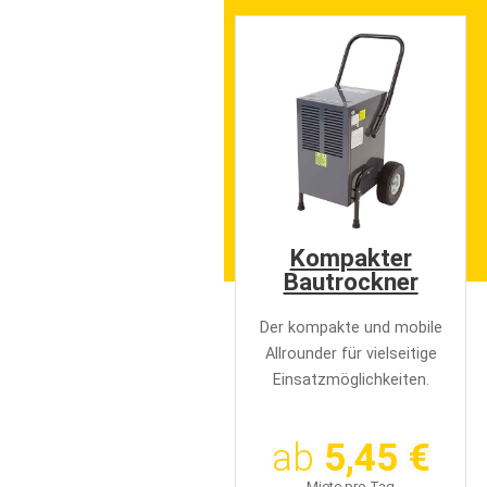
e
n
Kompakter
Bautrockner
Der kompakte und mobile
Allrounder für vielseitige
Einsatzmöglichkeiten.
ab
5,45 €
Miete pro Tag