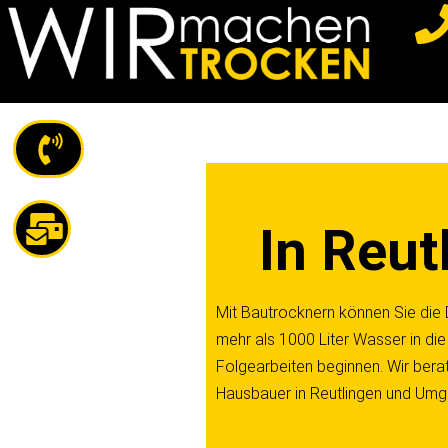
Z
u
m
I
n
h
a
In Reut
l
t
s
Mit Bautrocknern können Sie die 
p
mehr als 1000 Liter Wasser in die
r
Folgearbeiten beginnen. Wir bera
i
Hausbauer in Reutlingen und Umg
n
g