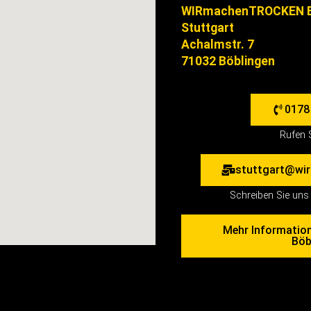
WIRmachenTROCKEN B
Stuttgart
Achalmstr. 7
71032 Böblingen
0178
Rufen 
stuttgart@wir
Schreiben Sie uns 
Mehr Informatio
Böb