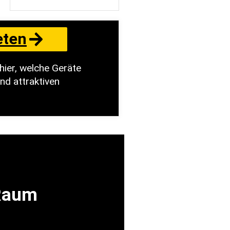
eten
hier, welche Geräte
nd attraktiven
 Raum