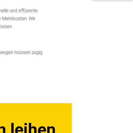
elle und effiziente
e Mehrkosten. Wir
können.
rmengen müssen zügig
n leihen