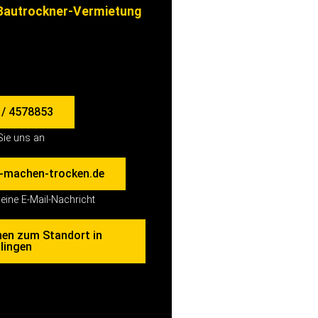
autrockner-Vermietung
 / 4578853
Sie uns an
-machen-trocken.de
eine E-Mail-Nachricht
nen zum Standort in
lingen