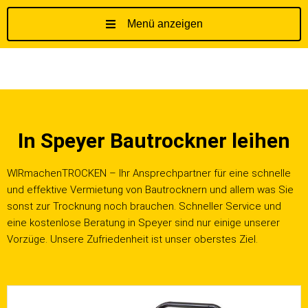
Menü anzeigen
Z
u
m
I
n
h
In Speyer Bautrockner leihen
a
l
t
WIRmachenTROCKEN – Ihr Ansprechpartner für eine schnelle
s
und effektive Vermietung von Bautrocknern und allem was Sie
p
sonst zur Trocknung noch brauchen. Schneller Service und
r
eine kostenlose Beratung in Speyer sind nur einige unserer
i
Vorzüge. Unsere Zufriedenheit ist unser oberstes Ziel.
n
g
e
n