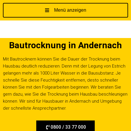
Menü anzeigen
Z
u
m
I
Bautrocknung in Andernach
n
h
a
Mit Bautrocknern können Sie die Dauer der Trocknung beim
l
Hausbau deutlich reduzieren. Denn mit der Legung von Estrich
t
gelangen mehr als 1000 Liter Wasser in die Bausubstanz. Je
s
schnelle Sie diese Feuchtigkeit entfernen, desto schneller
p
können Sie mit den Folgearbeiten beginnen. Wir beraten Sie
r
gern dazu, wie Sie die Trocknung beim Hausbau beschleunigen
i
können. Wir sind für Hausbauer in Andernach und Umgebung
n
der schnellste Ansprechpartner.
g
e
0800 / 33 77 000
n