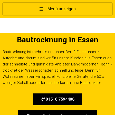
Menü anzeigen
Z
u
m
I
Bautrocknung in Essen
n
h
a
Bautrocknung ist mehr als nur unser Beruf! Es ist unsere
l
Aufgabe und darum sind wir für unsere Kunden aus Essen auch
t
der schnellste und günstigste Anbieter. Dank moderner Technik
s
trocknet der Wasserschaden schnell und leise. Denn für
p
Wohnräume haben wir speziell konzipierte Geräte, die 60%
r
weniger Schall absondern als herkömmliche Bautrockner.
i
n
01516 7594408
g
e
n