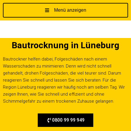
Menü anzeigen
Z
u
m
I
Bautrocknung in Lüneburg
n
h
a
Bautrockner helfen dabei, Folgeschäden nach einem
l
Wasserschaden zu minimieren. Denn wird nicht schnell
t
gehandelt, drohen Folgeschäden, die viel teurer sind. Darum
s
reagieren Sie schnell und lassen Sie sich beraten. Für die
p
Region Lüneburg reagieren wir häufig noch am selben Tag. Wir
r
zeigen Ihnen, wie Sie schnell und effizient und ohne
i
Schimmelgefahr zu einem trockenen Zuhause gelangen.
n
g
0800 99 99 949
e
n