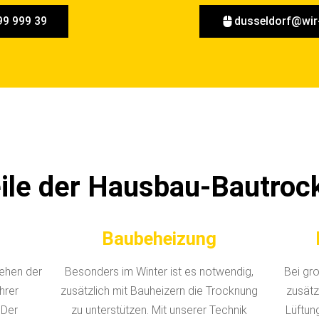
99 999 39
dusseldorf@wir
eile der Hausbau-Bautroc
g
Baubeheizung
ehen der
Besonders im Winter ist es notwendig,
Bei gr
hrer
zusätzlich mit Bauheizern die Trocknung
zusätz
 Der
zu unterstützen. Mit unserer Technik
Lüftun