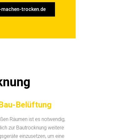
-machen-trocken.de
knung
Bau-Belüftung
oßen Räumen ist es notwendig,
lich zur Bautrocknung weitere
gsgeräte einzusetzen, um eine