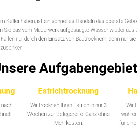
 im Keller haben, ist ein schnelles Handeln das oberste Ge
n Sie das vom Mauerwerk aufgesaugte Wasser wieder aus d
 Fällen nur durch den Einsatz von Bautrocknern, denn nur sie
bzusenken.
nsere Aufgabengebie
nung
Estrichtrocknung
Ha
 nach
Wir trocknen Ihren Estrich in nur 3
Wir 
hnell
Wochen zur Belegereife. Ganz ohne
währen
.
Mehrkosten.
für ein