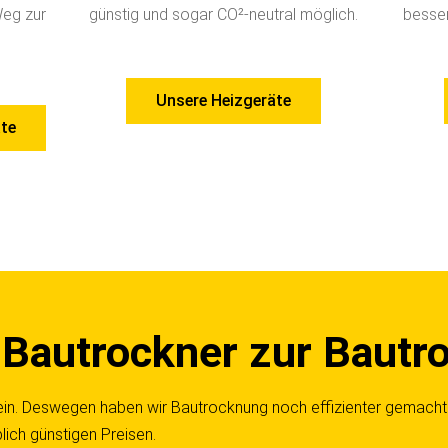
Weg zur
günstig und sogar CO²-neutral möglich.
besser
Unsere Heizgeräte
te
 Bautrockner zur Bautr
ein. Deswegen haben wir Bautrocknung noch effizienter gemacht 
lich günstigen Preisen.