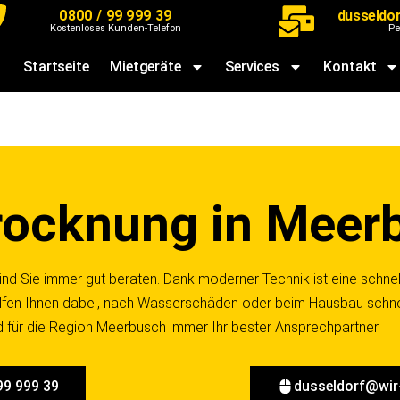
0800 / 99 999 39
dusseldo
Kostenloses Kunden-Telefon
Pe
Startseite
Mietgeräte
Services
Kontakt
rocknung in Meer
nd Sie immer gut beraten. Dank moderner Technik ist eine schnel
lfen Ihnen dabei, nach Wasserschäden oder beim Hausbau schnel
 für die Region Meerbusch immer Ihr bester Ansprechpartner.
99 999 39
dusseldorf@wir