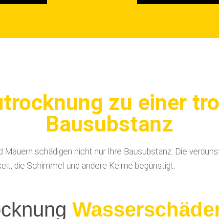
utrocknung zu einer tr
Bausubstanz
 Mauern schädigen nicht nur Ihre Bausubstanz. Die verdunst
keit, die Schimmel und andere Keime begünstigt.
utrocknung
Fußböden
t