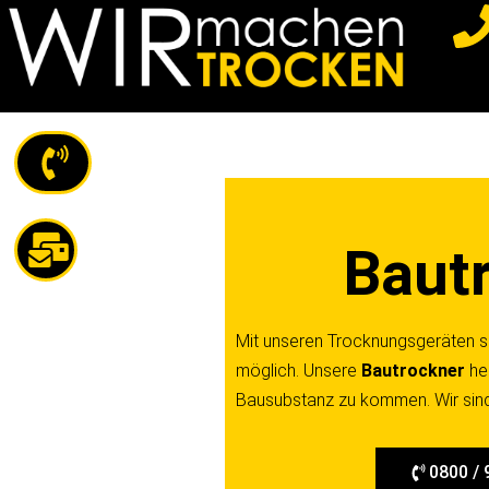
Z
u
m
I
n
h
a
Baut
l
t
s
Mit unseren Trocknungsgeräten si
p
möglich. Unsere
Bautrockner
he
r
Bausubstanz zu kommen. Wir sind
i
n
0800 / 
g