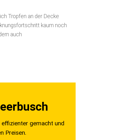
sich Tropfen an der Decke
ocknungsfortschritt kaum noch
ndern auch
Meerbusch
effizienter gemacht und
n Preisen.