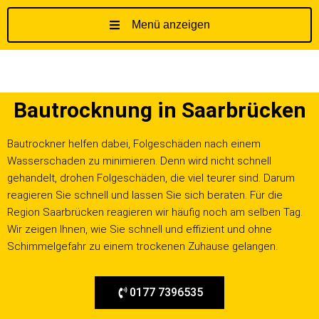
Menü anzeigen
Z
u
m
I
Bautrocknung in Saarbrücken
n
h
a
Bautrockner helfen dabei, Folgeschäden nach einem
l
Wasserschaden zu minimieren. Denn wird nicht schnell
t
gehandelt, drohen Folgeschäden, die viel teurer sind. Darum
s
reagieren Sie schnell und lassen Sie sich beraten. Für die
p
Region Saarbrücken reagieren wir häufig noch am selben Tag.
r
Wir zeigen Ihnen, wie Sie schnell und effizient und ohne
i
Schimmelgefahr zu einem trockenen Zuhause gelangen.
n
g
0177 7396535
e
n