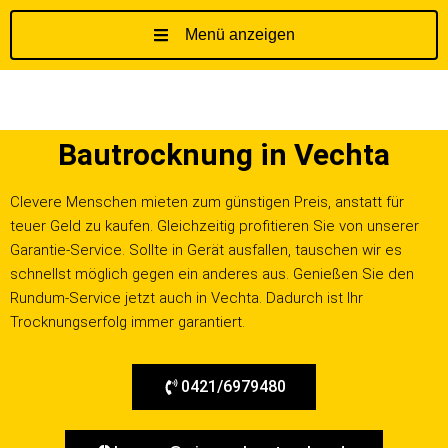
Menü anzeigen
Z
u
m
I
Bautrocknung in Vechta
n
h
a
Clevere Menschen mieten zum günstigen Preis, anstatt für
l
teuer Geld zu kaufen. Gleichzeitig profitieren Sie von unserer
t
Garantie-Service. Sollte in Gerät ausfallen, tauschen wir es
s
schnellst möglich gegen ein anderes aus. Genießen Sie den
p
Rundum-Service jetzt auch in Vechta. Dadurch ist Ihr
r
Trocknungserfolg immer garantiert.
i
n
0421/6979480
g
e
n