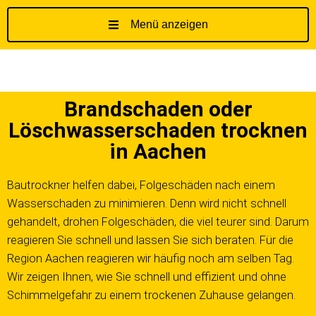
Menü anzeigen
Z
u
m
I
Brandschaden oder
n
h
Löschwasserschaden trocknen
a
in Aachen
l
t
Bautrockner helfen dabei, Folgeschäden nach einem
s
Wasserschaden zu minimieren. Denn wird nicht schnell
p
gehandelt, drohen Folgeschäden, die viel teurer sind. Darum
r
reagieren Sie schnell und lassen Sie sich beraten. Für die
i
Region Aachen reagieren wir häufig noch am selben Tag.
n
g
Wir zeigen Ihnen, wie Sie schnell und effizient und ohne
e
Schimmelgefahr zu einem trockenen Zuhause gelangen.
n