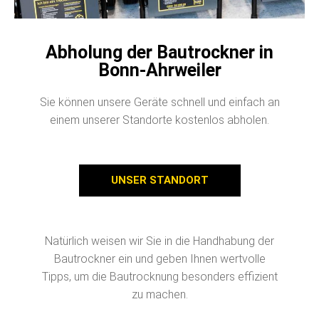
Abholung der Bautrockner in
Bonn-Ahrweiler
Sie können unsere Geräte schnell und einfach an
einem unserer Standorte kostenlos abholen.
UNSER STANDORT
Natürlich weisen wir Sie in die Handhabung der
Bautrockner ein und geben Ihnen wertvolle
Tipps, um die Bautrocknung besonders effizient
zu machen.