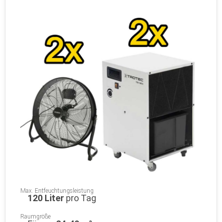
Max. Entfeuchtungsleistung
120 Liter
pro Tag
Raumgröße
Für ca.
24-40 m²