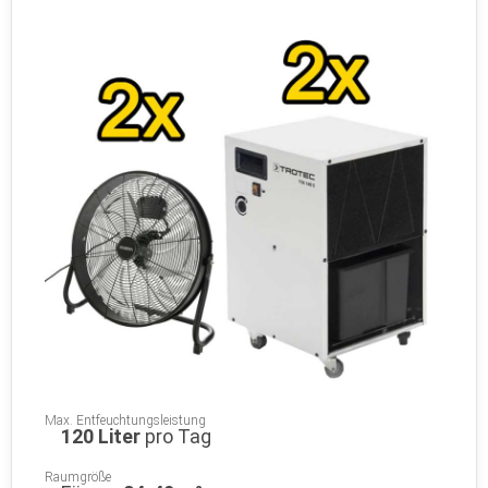
Max. Entfeuchtungsleistung
120 Liter
pro Tag
Raumgröße
Für ca.
24-40 m²