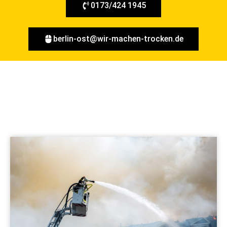
0173/424 1945
berlin-ost@wir-machen-trocken.de