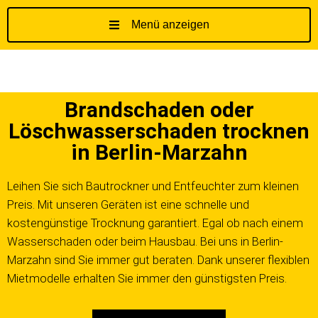
Menü anzeigen
Z
u
m
I
Brandschaden oder
n
h
Löschwasserschaden trocknen
a
in Berlin-Marzahn
l
t
Leihen Sie sich Bautrockner und Entfeuchter zum kleinen
s
Preis. Mit unseren Geräten ist eine schnelle und
p
kostengünstige Trocknung garantiert. Egal ob nach einem
r
Wasserschaden oder beim Hausbau. Bei uns in Berlin-
i
Marzahn sind Sie immer gut beraten. Dank unserer flexiblen
n
g
Mietmodelle erhalten Sie immer den günstigsten Preis.
e
n