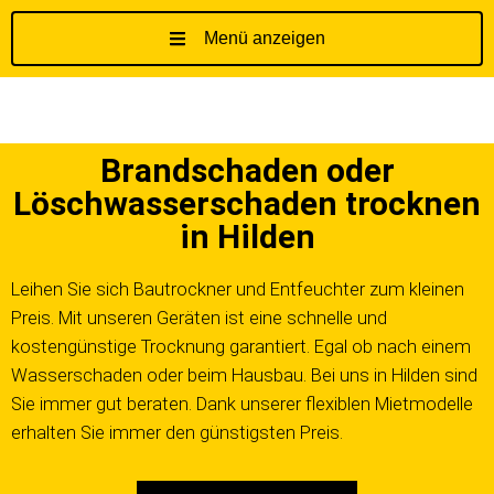
Menü anzeigen
Z
u
m
I
Brandschaden oder
n
h
Löschwasserschaden trocknen
a
in Hilden
l
t
Leihen Sie sich Bautrockner und Entfeuchter zum kleinen
s
Preis. Mit unseren Geräten ist eine schnelle und
p
kostengünstige Trocknung garantiert. Egal ob nach einem
r
Wasserschaden oder beim Hausbau. Bei uns in Hilden sind
i
Sie immer gut beraten. Dank unserer flexiblen Mietmodelle
n
g
erhalten Sie immer den günstigsten Preis.
e
n