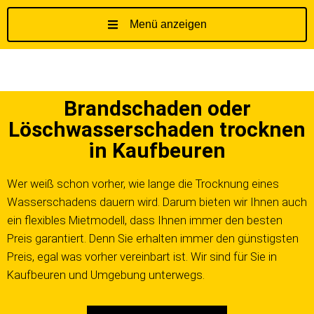
Menü anzeigen
Z
u
m
I
Brandschaden oder
n
h
Löschwasserschaden trocknen
a
in Kaufbeuren
l
t
Wer weiß schon vorher, wie lange die Trocknung eines
s
Wasserschadens dauern wird. Darum bieten wir Ihnen auch
p
ein flexibles Mietmodell, dass Ihnen immer den besten
r
Preis garantiert. Denn Sie erhalten immer den günstigsten
i
Preis, egal was vorher vereinbart ist. Wir sind für Sie in
n
g
Kaufbeuren und Umgebung unterwegs.
e
n