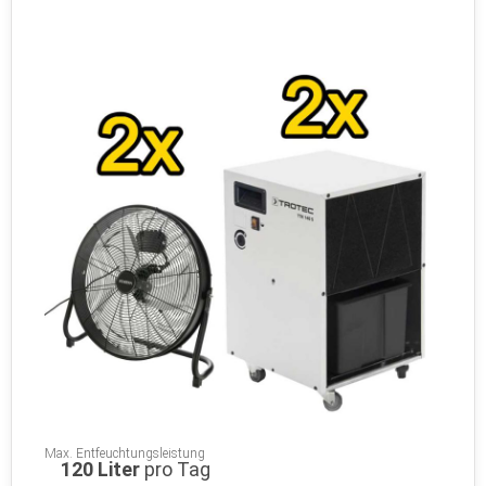
Max. Entfeuchtungsleistung
120 Liter
pro Tag
Raumgröße
Für ca.
24-40 m²