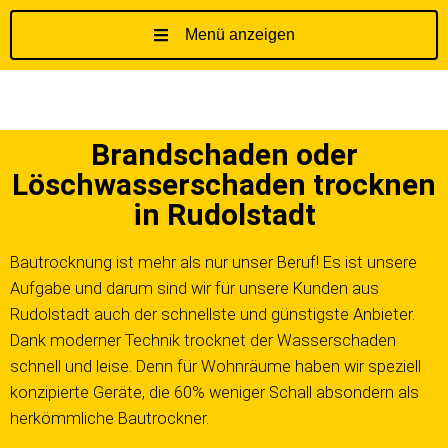
Menü anzeigen
Z
u
m
I
Brandschaden oder
n
h
Löschwasserschaden trocknen
a
in Rudolstadt
l
t
Bautrocknung ist mehr als nur unser Beruf! Es ist unsere
s
Aufgabe und darum sind wir für unsere Kunden aus
p
Rudolstadt auch der schnellste und günstigste Anbieter.
r
Dank moderner Technik trocknet der Wasserschaden
i
schnell und leise. Denn für Wohnräume haben wir speziell
n
g
konzipierte Geräte, die 60% weniger Schall absondern als
e
herkömmliche Bautrockner.
n