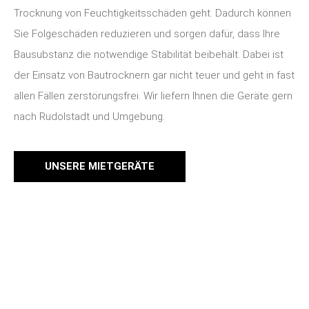
Trocknung von Feuchtigkeitsschäden geht. Dadurch können
Sie Folgeschäden reduzieren und sorgen dafür, dass Ihre
Bausubstanz die notwendige Stabilität beibehält. Dabei ist
der Einsatz von Bautrocknern gar nicht teuer und geht in fast
allen Fällen zerstörungsfrei. Wir liefern Ihnen die Geräte gern
nach Rudolstadt und Umgebung.
UNSERE MIETGERÄTE