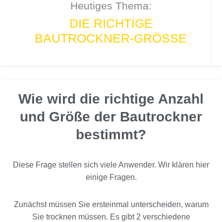
Heutiges Thema:
DIE RICHTIGE
Z
BAUTROCKNER-GRÖSSE
u
m
I
n
h
Wie wird die richtige Anzahl
a
l
und Größe der Bautrockner
t
bestimmt?
s
p
r
Diese Frage stellen sich viele Anwender. Wir klären hier
i
einige Fragen.
n
g
Zunächst müssen Sie ersteinmal unterscheiden, warum
e
n
Sie trocknen müssen. Es gibt 2 verschiedene