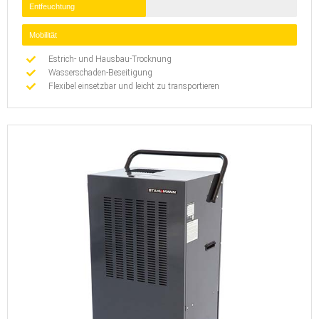
Entfeuchtung
Mobilität
Estrich- und Hausbau-Trocknung
Wasserschaden-Beseitigung
Flexibel einsetzbar und leicht zu transportieren