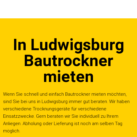
Z
u
m
In Ludwigsburg
I
n
h
Bautrockner
a
l
mieten
t
s
p
Wenn Sie schnell und einfach Bautrockner mieten möchten,
r
sind Sie bei uns in Ludwigsburg immer gut beraten. Wir haben
i
verschiedene Trocknungsgeräte für verschiedene
n
Einsatzzwecke. Gern beraten wir Sie individuell zu Ihrem
g
Anliegen. Abholung oder Lieferung ist noch am selben Tag
e
möglich.
n