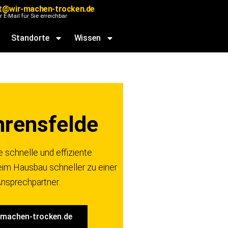
st@wir-machen-trocken.de
r E-Mail für Sie erreichbar
Standorte
Wissen
Ahrensfelde
 schnelle und effiziente
im Hausbau schneller zu einer
Ansprechpartner.
-machen-trocken.de