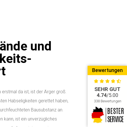
.
ände und
keits-
t
Bewertungen
SEHR GUT
stmal da ist, ist der Ärger groß.
4.74
/5.00
ten Habseligkeiten gerettet haben,
338 Bewertungen
durchfeuchteten Bausubstanz an.
n kann, ist ein unverzügliches