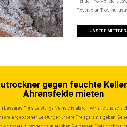
Handeln notwendig. Desw
Reserve an Trocknungsger
UNSERE MIETGER
utrockner gegen feuchte Keller
Ahrensfelde mieten
in besseres Preis-Leistungs-Verhältnis als wir! Wir sind uns so sic
unsere angebotenen Leistungen unsere Preisgarantie geben. Sehe
 woanders günstiger, dann erhalten Sie dessen Preis nochmal gü