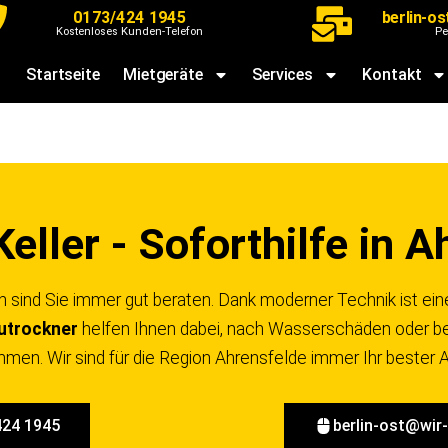
0173/424 1945
berlin-o
Kostenloses Kunden-Telefon
Pe
Startseite
Mietgeräte
Services
Kontakt
eller - Soforthilfe in 
sind Sie immer gut beraten. Dank moderner Technik ist eine
utrockner
helfen Ihnen dabei, nach Wasserschäden oder be
en. Wir sind für die Region Ahrensfelde immer Ihr bester 
424 1945
berlin-ost@wir