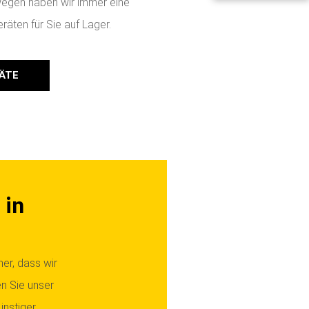
egen haben wir immer eine
äten für Sie auf Lager.
ÄTE
 in
her, dass wir
n Sie unser
nstiger.