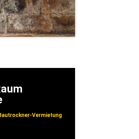
 Raum
e
autrockner-Vermietung