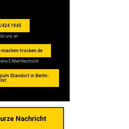
/424 1945
Sie uns an
r-machen-trocken.de
eine E-Mail-Nachricht
zum Standort in Berlin-
Ost
kurze Nachricht