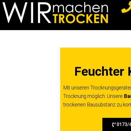
Z
u
m
I
n
h
a
Feuchter K
l
t
s
Mit unseren Trocknungsgeräten 
p
Trocknung möglich. Unsere
Ba
r
trockenen Bausubstanz zu komm
i
n
0173/
g