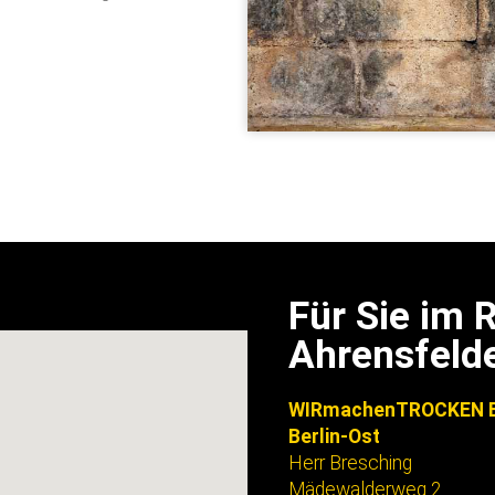
Für Sie im
Ahrensfeld
WIRmachenTROCKEN B
Berlin-Ost
Herr Bresching
Mädewalderweg 2