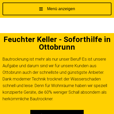
Menü anzeigen
Z
u
m
I
Feuchter Keller - Soforthilfe in
n
h
Ottobrunn
a
l
Bautrocknung ist mehr als nur unser Beruf! Es ist unsere
t
Aufgabe und darum sind wir für unsere Kunden aus
s
Ottobrunn auch der schnellste und günstigste Anbieter.
p
Dank moderner Technik trocknet der Wasserschaden
r
schnell und leise. Denn für Wohnräume haben wir speziell
i
konzipierte Geräte, die 60% weniger Schall absondern als
n
herkömmliche Bautrockner.
g
e
n