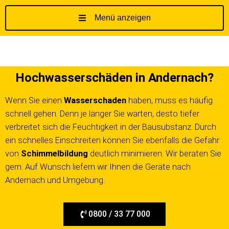
Menü anzeigen
Z
u
m
I
Hochwasserschäden in Andernach?
n
h
Wenn Sie einen
Wasserschaden
haben, muss es häufig
a
schnell gehen. Denn je länger Sie warten, desto tiefer
l
t
verbreitet sich die Feuchtigkeit in der Bausubstanz. Durch
s
ein schnelles Einschreiten können Sie ebenfalls die Gefahr
p
von
Schimmelbildung
deutlich minimieren. Wir beraten Sie
r
gern. Auf Wunsch liefern wir Ihnen die Geräte nach
i
Andernach und Umgebung.
n
g
e
0800 / 33 77 000
n