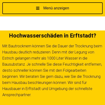
Menü anzeigen
Z
u
m
I
Hochwasserschäden in Erftstadt?
n
h
Mit Bautrocknern können Sie die Dauer der Trocknung beim
a
Hausbau deutlich reduzieren. Denn mit der Legung von
l
t
Estrich gelangen mehr als 1000 Liter Wasser in die
s
Bausubstanz. Je schnelle Sie diese Feuchtigkeit entfernen,
p
desto schneller können Sie mit den Folgearbeiten
r
beginnen. Wir beraten Sie gern dazu, wie Sie die Trocknung
i
beim Hausbau beschleunigen können. Wir sind für
n
Hausbauer in Erftstadt und Umgebung der schnellste
g
Ansprechpartner.
e
n