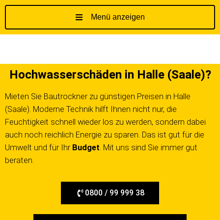
Menü anzeigen
Z
u
m
I
Hochwasserschäden in Halle (Saale)?
n
h
Mieten Sie Bautrockner zu günstigen Preisen in Halle
a
(Saale). Moderne Technik hilft Ihnen nicht nur, die
l
t
Feuchtigkeit schnell wieder los zu werden, sondern dabei
s
auch noch reichlich Energie zu sparen. Das ist gut für die
p
Umwelt und für Ihr
Budget
. Mit uns sind Sie immer gut
r
beraten.
i
n
g
0800 / 99 999 38
e
n