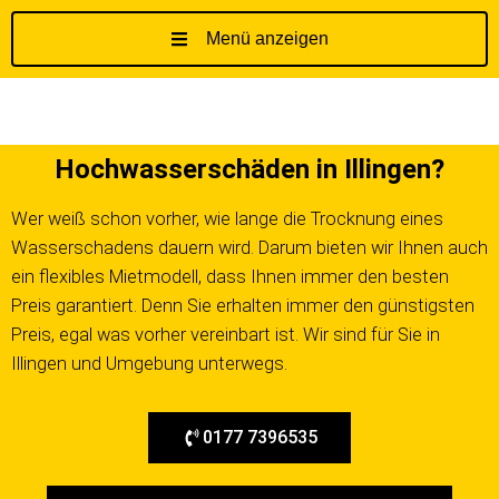
Menü anzeigen
Z
u
m
I
Hochwasserschäden in Illingen?
n
h
Wer weiß schon vorher, wie lange die Trocknung eines
a
Wasserschadens dauern wird. Darum bieten wir Ihnen auch
l
t
ein flexibles Mietmodell, dass Ihnen immer den besten
s
Preis garantiert. Denn Sie erhalten immer den günstigsten
p
Preis, egal was vorher vereinbart ist. Wir sind für Sie in
r
Illingen und Umgebung unterwegs.
i
n
g
0177 7396535
e
n