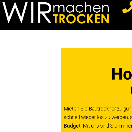
Z
u
m
I
n
h
a
Ho
l
t
s
p
r
Mieten Sie Bautrockner zu güns
i
schnell wieder los zu werden, s
n
Budget
. Mit uns sind Sie imme
g