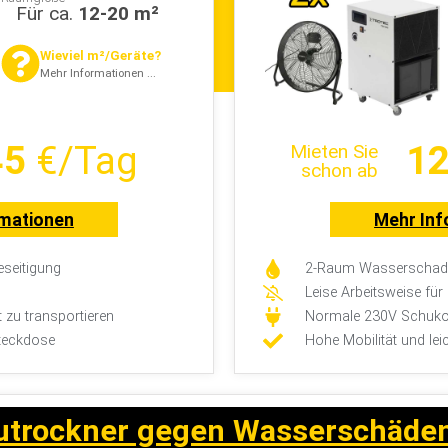
Für ca.
12-20 m²
Wieviel m²/Geräte?
Mehr Informationen ...
45
€/Tag
12
Mieten Sie
schon ab
rmationen
Mehr Inf
seitigung
2-Raum Wasserschade
Leise Arbeitsweise fü
t zu transportieren
Normale 230V Schuko
teckdose
Hohe Mobilität und lei
utrockner gegen Wasserschäde