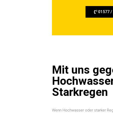
e
n
01577 /
Mit uns ge
Hochwasser
Starkregen
Wenn Hochwasser oder starker Re