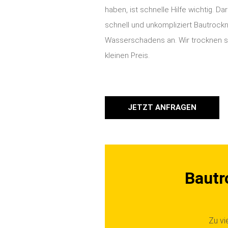
haben, ist schnelle Hilfe wichtig. Da
schnell und unkompliziert Bautrockn
Wasserschadens an. Wir trocknen sc
kleinen Preis.
JETZT ANFRAGEN
Bautr
Zu v