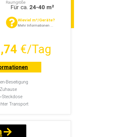
Raumgröße
Für ca.
24-40 m²
Wieviel m²/Geräte?
Mehr Informationen ...
,74
€/Tag
ormationen
n-Beseitigung
r Zuhause
-Steckdose
chter Transport
n