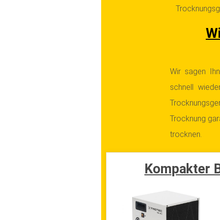
Trocknungsge
Wi
Wir sagen Ih
schnell wiede
Trocknungsger
Trocknung gara
trocknen.
Kompakter B