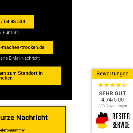
/ 64 88 534
Sie uns an
-machen-trocken.de
eine E-Mail-Nachricht
nen zum Standort in
Bewertungen
nchen
SEHR GUT
4.74
/5.00
338 Bewertungen
kurze Nachricht
elefonnummer