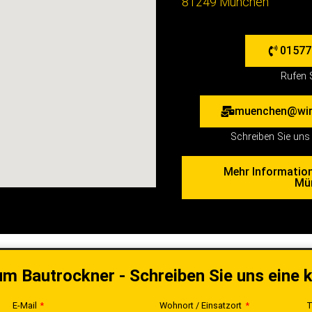
81249 München
01577 
Rufen 
muenchen@wir
Schreiben Sie uns 
Mehr Informatio
Mü
um Bautrockner - Schreiben Sie uns eine 
E-Mail
Wohnort / Einsatzort
T