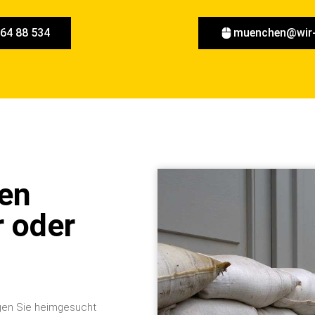
 64 88 534
muenchen@wir-
gen
 oder
gen Sie heimgesucht