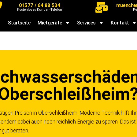
01577 / 64 88 534
muenche
Kostenloses Kunden-Telefon
Pe
Startseite
Mietgeräte
Services
Kontakt
chwasserschäden
Oberschleißheim
tigen Preisen in Oberschleißheim. Moderne Technik hilft Ihne
ondern dabei auch noch reichlich Energie zu sparen. Das ist 
r gut beraten.