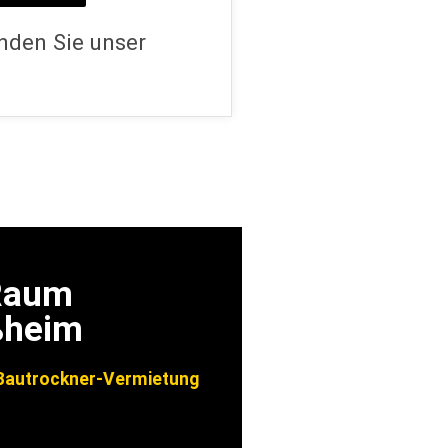
nden Sie unser
 Raum
ßheim
autrockner-Vermietung