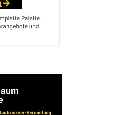
n
omplette Palette
parangebote und
 Raum
e
autrockner-Vermietung