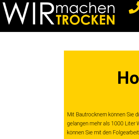
Z
u
m
I
n
h
a
Ho
l
t
s
p
r
Mit Bautrocknern können Sie d
i
gelangen mehr als 1000 Liter W
n
können Sie mit den Folgearbeit
g