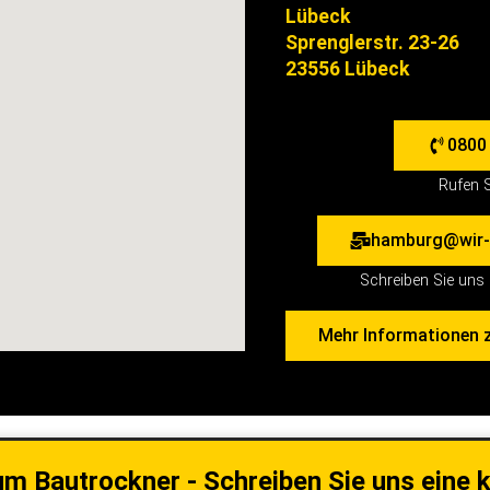
Lübeck
Sprenglerstr. 23-26
23556 Lübeck
0800
Rufen S
hamburg@wir-
Schreiben Sie uns 
Mehr Informationen 
um Bautrockner - Schreiben Sie uns eine 