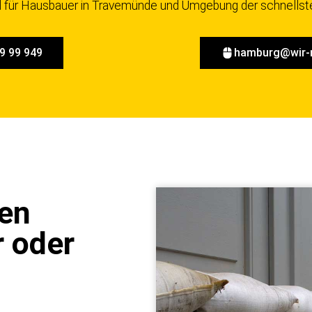
d für Hausbauer in Travemünde und Umgebung der schnellst
9 99 949
hamburg@wir-
gen
 oder