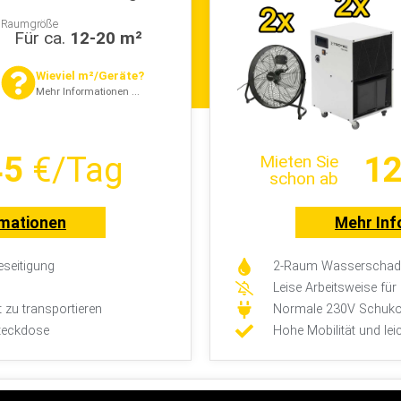
Raumgröße
Für ca.
12-20 m²
Wieviel m²/Geräte?
Mehr Informationen ...
45
€/Tag
12
Mieten Sie
schon ab
rmationen
Mehr Inf
seitigung
2-Raum Wasserschade
Leise Arbeitsweise fü
t zu transportieren
Normale 230V Schuko
teckdose
Hohe Mobilität und lei