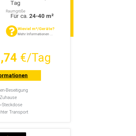
Tag
Raumgröße
Für ca.
24-40 m²
Wieviel m²/Geräte?
Mehr Informationen ...
,74
€/Tag
ormationen
n-Beseitigung
r Zuhause
-Steckdose
chter Transport