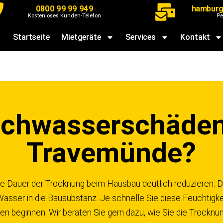
0800 99 99 949
hamburg
Kostenloses Kunden-Telefon
Pe
Startseite
Mietgeräte
Services
Kontakt
chwasserschäden
Travemünde?
ie Dauer der Trocknung beim Hausbau deutlich reduzieren. D
asser in die Bausubstanz. Je schnelle Sie diese Feuchtigke
en beginnen. Wir beraten Sie gern dazu, wie Sie die Trockn