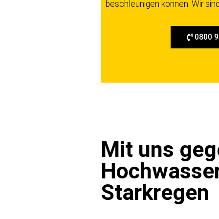
beschleunigen können. Wir sin
e
n
0800 9
Mit uns ge
Hochwasser
Starkregen