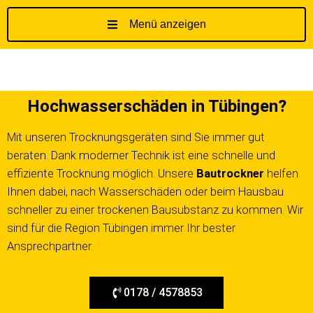
Menü anzeigen
Z
u
m
I
Hochwasserschäden in Tübingen?
n
h
Mit unseren Trocknungsgeräten sind Sie immer gut
a
beraten. Dank moderner Technik ist eine schnelle und
l
t
effiziente Trocknung möglich. Unsere
Bautrockner
helfen
s
Ihnen dabei, nach Wasserschäden oder beim Hausbau
p
schneller zu einer trockenen Bausubstanz zu kommen. Wir
r
sind für die Region Tübingen immer Ihr bester
i
Ansprechpartner.
n
g
e
0178 / 4578853
n