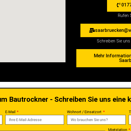
017
Rufen 
saarbruecken@w
Schreiben Sie uns 
Mehr Informatio
Saar
um Bautrockner - Schreiben Sie uns eine 
E-Mail
Wohnort / Einsatzort
T
Mietstation