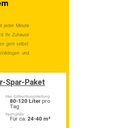
em
t jeder Minute
ird Ihr Zuhause
en gern selbst.
ölklingen und
r-Spar-Paket
Max. Entfeuchtungsleistung
80-120 Liter
pro
Tag
Raumgröße
Für ca.
24-40 m²