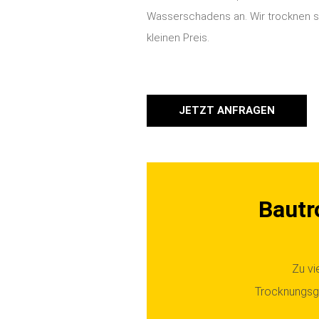
Wasserschadens an. Wir trocknen sc
kleinen Preis.
JETZT ANFRAGEN
Bautr
Zu v
Trocknungsge