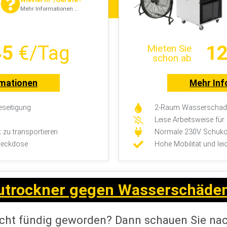
Mehr Informationen ...
45
€/Tag
12
Mieten Sie
schon ab
rmationen
Mehr Inf
seitigung
2-Raum Wasserschade
Leise Arbeitsweise fü
t zu transportieren
Normale 230V Schuko
teckdose
Hohe Mobilität und lei
utrockner gegen Wasserschäde
icht fündig geworden? Dann schauen Sie na