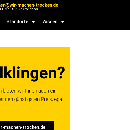
ken@wir-machen-trocken.de
r E-Mail für Sie erreichbar
Standorte
Wissen
lklingen?
bieten wir Ihnen auch ein
r den günstigsten Preis, egal
r-machen-trocken.de