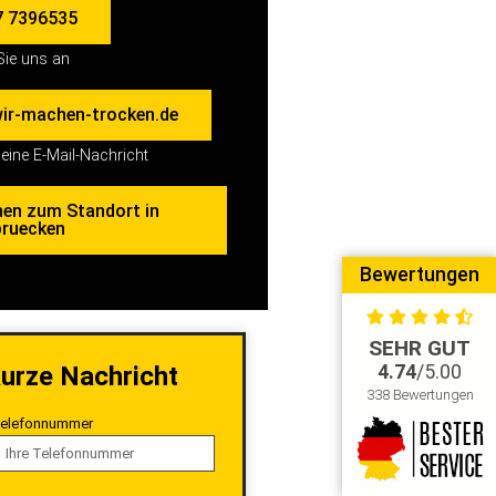
7 7396535
Sie uns an
ir-machen-trocken.de
eine E-Mail-Nachricht
nen zum Standort in
bruecken
Bewertungen
SEHR GUT
kurze Nachricht
4.74
/5.00
338 Bewertungen
elefonnummer