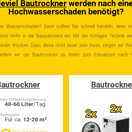
eviel Bautrockner
werden nach ein
Hochwasserschaden benötigt?
en Wasserschaden? Dann sollten Sie schnell handeln, denn mi
ser tiefer in die Bausubstanz ein. Mit der richtigen Technik w
ieder trocken. Dass diese nicht teuer sein muss, zeigen wir Ihn
iefern wir die Bautrockner zu Ihnen zum Einsatzort nach V
autrockner
Bautrockne
Max. Entfeuchtungsleistung
40-60 Liter
/Tag
Raumgröße
Für ca.
12-20 m²
Wieviel m²/Geräte?