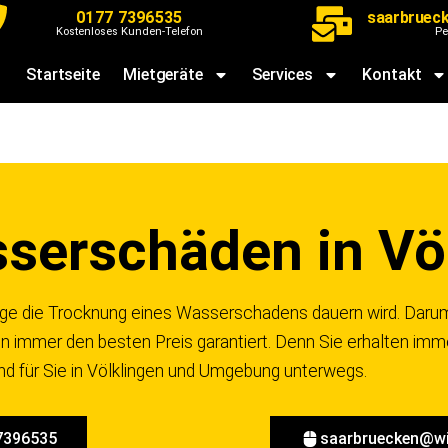
0177 7396535
saarbruec
Kostenloses Kunden-Telefon
Pe
Startseite
Mietgeräte
Services
Kontakt
erschäden in Vö
nge die Trocknung eines Wasserschadens dauern wird. Darum 
en immer den besten Preis garantiert. Denn Sie erhalten imme
sind für Sie in Völklingen und Umgebung unterwegs.
7396535
saarbruecken@wi