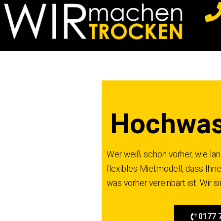
Z
u
m
I
n
h
a
Hochwass
l
t
s
Wer weiß schon vorher, wie la
p
flexibles Mietmodell, dass Ihn
r
was vorher vereinbart ist. Wir 
i
n
g
0177 