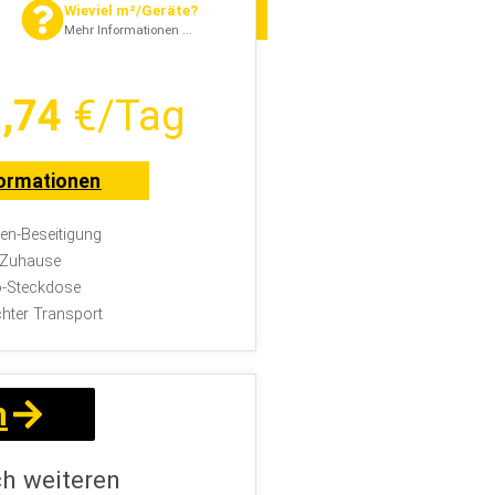
Wieviel m²/Geräte?
Mehr Informationen ...
,74
€/Tag
ormationen
n-Beseitigung
r Zuhause
-Steckdose
chter Transport
n
ch weiteren