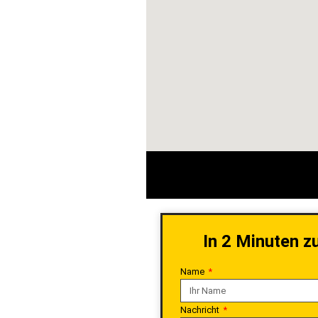
In 2 Minuten z
Name
Nachricht