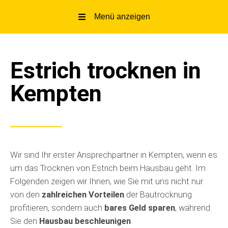
Menü anzeigen
Z
u
m
Estrich trocknen in
I
n
Kempten
h
a
l
t
s
p
Wir sind Ihr erster Ansprechpartner in Kempten, wenn es
r
um das Trocknen von Estrich beim Hausbau geht. Im
i
Folgenden zeigen wir Ihnen, wie Sie mit uns nicht nur
n
von den
zahlreichen Vorteilen
der Bautrocknung
g
profitieren, sondern auch
bares Geld sparen
, während
e
Sie den
Hausbau beschleunigen
.
n