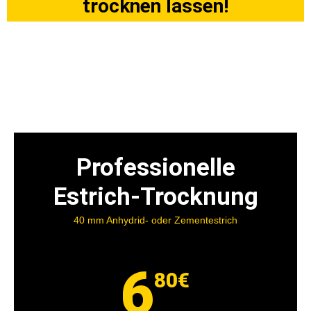
trocknen lassen!
Professionelle
Estrich-Trocknung
40 mm Anhydrid- oder Zementestrich
6
80
€