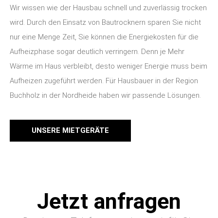
Wir wissen wie der Hausbau schnell und zuverlässig trocken
wird. Durch den Einsatz von Bautrocknern sparen Sie nicht
nur eine Menge Zeit, Sie können die Energiekosten für die
Aufheizphase sogar deutlich verringern. Denn je Mehr
Wärme im Haus verbleibt, desto weniger Energie muss beim
Aufheizen zugeführt werden. Für Hausbauer in der Region
Buchholz in der Nordheide haben wir passende Lösungen.
UNSERE MIETGERÄTE
Jetzt anfragen