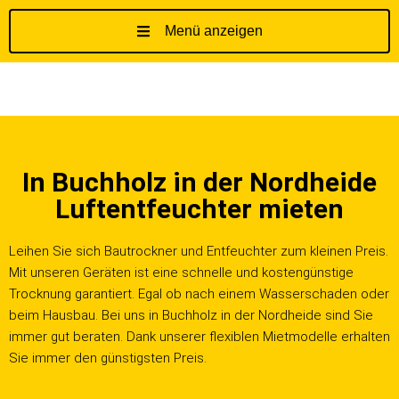
Menü anzeigen
Z
u
m
I
n
h
In Buchholz in der Nordheide
a
l
Luftentfeuchter mieten
t
s
Leihen Sie sich Bautrockner und Entfeuchter zum kleinen Preis.
p
Mit unseren Geräten ist eine schnelle und kostengünstige
r
Trocknung garantiert. Egal ob nach einem Wasserschaden oder
i
beim Hausbau. Bei uns in Buchholz in der Nordheide sind Sie
n
immer gut beraten. Dank unserer flexiblen Mietmodelle erhalten
g
Sie immer den günstigsten Preis.
e
n