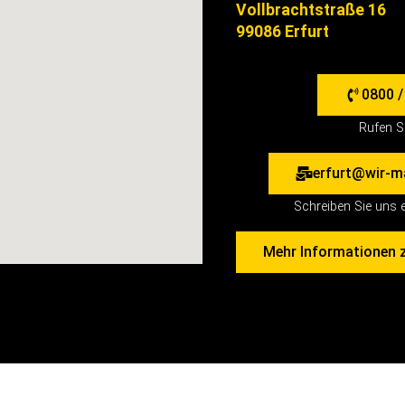
Vollbrachtstraße 16
99086 Erfurt
0800 /
Rufen S
erfurt@wir-m
Schreiben Sie uns e
Mehr Informationen z