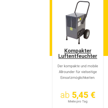
e
n
Kompakter
Luftentfeuchter
Der kompakte und mobile
Allrounder für vielseitige
Einsatzmöglichkeiten.
ab
5,45 €
Miete pro Tag