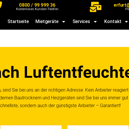
0800 / 99 999 36
erfurt
Kostenloses Kunden-Telefon
Pe
Startseite
Mietgeräte
Services
Kontakt
ach Luftentfeucht
 sind Sie bei uns an der richtigen Adresse. Kein Anbieter reagier
dernen Bautrocknern und Heizgeräten sind Sie bei uns immer gut
chnellste, sondern auch der günstigste Anbieter – Garantiert!