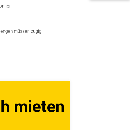
können.
rmengen müssen zügig
ch mieten