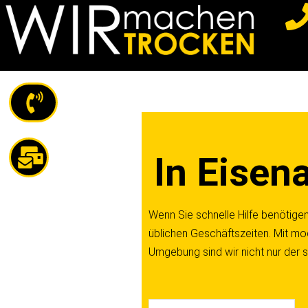
Z
u
m
I
n
h
a
In Eisen
l
t
s
Wenn Sie schnelle Hilfe benötigen,
p
üblichen Geschäftszeiten. Mit mo
r
Umgebung sind wir nicht nur der s
i
n
g