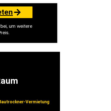
eten
bei, um weitere
reis.
 Raum
autrockner-Vermietung