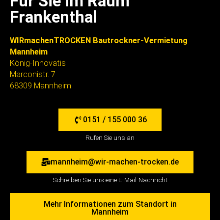
Für Sie im Raum
Frankenthal
WIRmachenTROCKEN Bautrockner-Vermietung
Mannheim
König-Innovatis
Marconistr. 7
68309 Mannheim
0151 / 155 000 36
Rufen Sie uns an
mannheim@wir-machen-trocken.de
Schreiben Sie uns eine E-Mail-Nachricht
Mehr Informationen zum Standort in
Mannheim