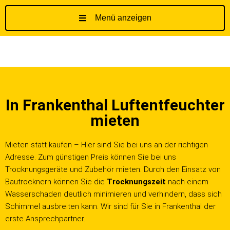
Menü anzeigen
Z
u
m
I
n
h
In Frankenthal Luftentfeuchter
a
l
mieten
t
s
Mieten statt kaufen – Hier sind Sie bei uns an der richtigen
p
Adresse. Zum günstigen Preis können Sie bei uns
r
Trocknungsgeräte und Zubehör mieten. Durch den Einsatz von
i
Bautrocknern können Sie die
Trocknungszeit
nach einem
n
Wasserschaden deutlich minimieren und verhindern, dass sich
g
Schimmel ausbreiten kann. Wir sind für Sie in Frankenthal der
e
erste Ansprechpartner.
n