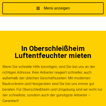
Menü anzeigen
Z
u
m
I
n
h
In Oberschleißheim
a
l
Luftentfeuchter mieten
t
s
Wenn Sie schnelle Hilfe benötigen, sind Sie bei uns an der
p
richtigen Adresse. Kein Anbieter reagiert schneller, auch
r
außerhalb der üblichen Geschäftszeiten. Mit modernen
i
Bautrocknern und Heizgeräten sind Sie bei uns immer gut
n
beraten. Für Oberschleißheim und Umgebung sind wir nicht nur
g
der schnellste, sondern auch der günstigste Anbieter –
e
Garantiert!
n