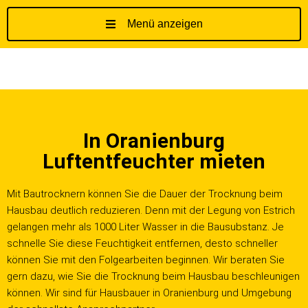
Menü anzeigen
Z
u
m
I
n
h
In Oranienburg
a
l
Luftentfeuchter mieten
t
s
Mit Bautrocknern können Sie die Dauer der Trocknung beim
p
Hausbau deutlich reduzieren. Denn mit der Legung von Estrich
r
gelangen mehr als 1000 Liter Wasser in die Bausubstanz. Je
i
schnelle Sie diese Feuchtigkeit entfernen, desto schneller
n
können Sie mit den Folgearbeiten beginnen. Wir beraten Sie
g
gern dazu, wie Sie die Trocknung beim Hausbau beschleunigen
e
können. Wir sind für Hausbauer in Oranienburg und Umgebung
n