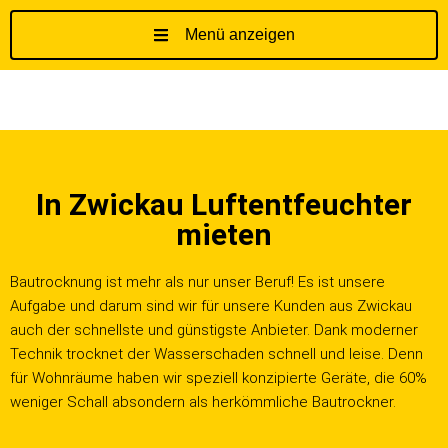
Menü anzeigen
Z
u
m
I
n
h
In Zwickau Luftentfeuchter
a
l
mieten
t
s
Bautrocknung ist mehr als nur unser Beruf! Es ist unsere
p
Aufgabe und darum sind wir für unsere Kunden aus Zwickau
r
auch der schnellste und günstigste Anbieter. Dank moderner
i
Technik trocknet der Wasserschaden schnell und leise. Denn
n
für Wohnräume haben wir speziell konzipierte Geräte, die 60%
g
weniger Schall absondern als herkömmliche Bautrockner.
e
n