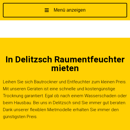
Menü anzeigen
Z
u
m
I
n
h
In Delitzsch Raumentfeuchter
a
l
mieten
t
s
Leihen Sie sich Bautrockner und Entfeuchter zum kleinen Preis.
p
Mit unseren Geräten ist eine schnelle und kostengünstige
r
Trocknung garantiert. Egal ob nach einem Wasserschaden oder
i
beim Hausbau. Bei uns in Delitzsch sind Sie immer gut beraten.
n
Dank unserer flexiblen Mietmodelle erhalten Sie immer den
g
günstigsten Preis.
e
n