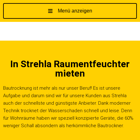
Menü anzeigen
Z
u
m
I
n
h
In Strehla Raumentfeuchter
a
l
mieten
t
s
Bautrocknung ist mehr als nur unser Beruf! Es ist unsere
p
Aufgabe und darum sind wir für unsere Kunden aus Strehla
r
auch der schnellste und günstigste Anbieter. Dank moderner
i
Technik trocknet der Wasserschaden schnell und leise. Denn
n
für Wohnräume haben wir speziell konzipierte Geräte, die 60%
g
weniger Schall absondern als herkömmliche Bautrockner.
e
n