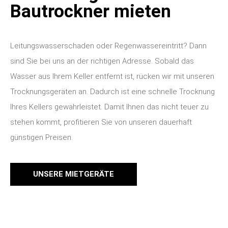
Bautrockner mieten
Leitungswasserschaden oder Regenwassereintritt? Dann
sind Sie bei uns an der richtigen Adresse. Sobald das
Wasser aus Ihrem Keller entfernt ist, rücken wir mit unseren
Trocknungsgeräten an.
Dadurch ist eine schnelle Trocknung
Ihres Kellers gewährleistet. Damit Ihnen das nicht teuer zu
stehen kommt, profitieren Sie von unseren dauerhaft
günstigen Preisen.
UNSERE MIETGERÄTE