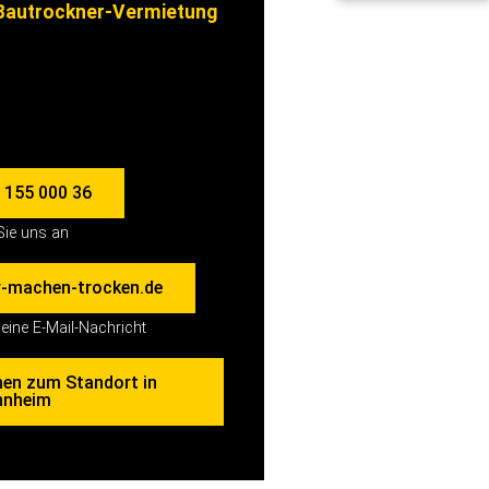
autrockner-Vermietung
 155 000 36
Sie uns an
-machen-trocken.de
eine E-Mail-Nachricht
nen zum Standort in
nheim