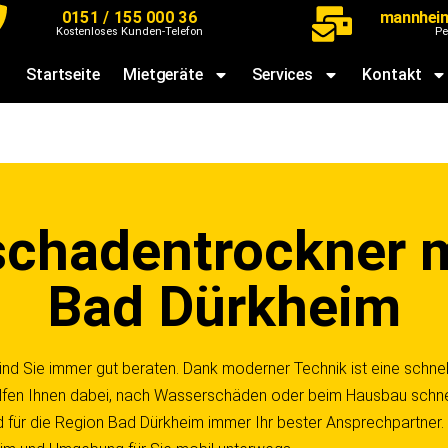
0151 / 155 000 36
mannhei
Kostenloses Kunden-Telefon
Pe
Startseite
Mietgeräte
Services
Kontakt
chadentrockner m
Bad Dürkheim
nd Sie immer gut beraten. Dank moderner Technik ist eine schnel
lfen Ihnen dabei, nach Wasserschäden oder beim Hausbau schnel
 für die Region Bad Dürkheim immer Ihr bester Ansprechpartner.