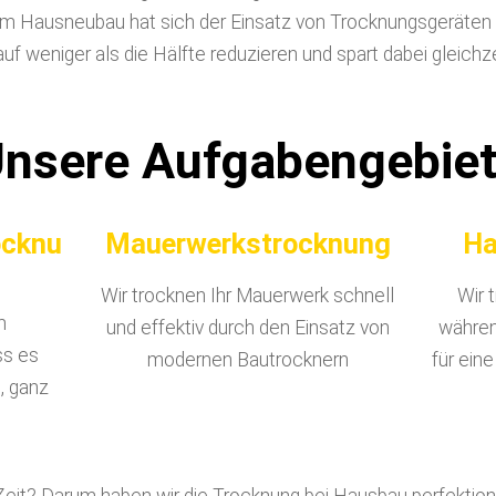
m Hausneubau hat sich der Einsatz von Trocknungsgeräten
auf weniger als die Hälfte reduzieren und spart dabei gleichz
nsere Aufgabengebie
ocknu
Mauerwerkstrocknung
Ha
Wir trocknen Ihr Mauerwerk schnell
Wir 
m
und effektiv durch den Einsatz von
währen
ss es
modernen Bautrocknern
für ein
, ganz