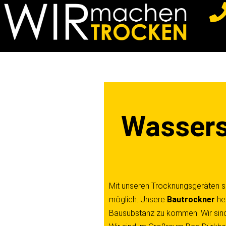
Z
u
m
I
n
h
a
Wassers
l
t
s
p
r
Mit unseren Trocknungsgeräten si
i
möglich. Unsere
Bautrockner
he
n
Bausubstanz zu kommen. Wir sind
g