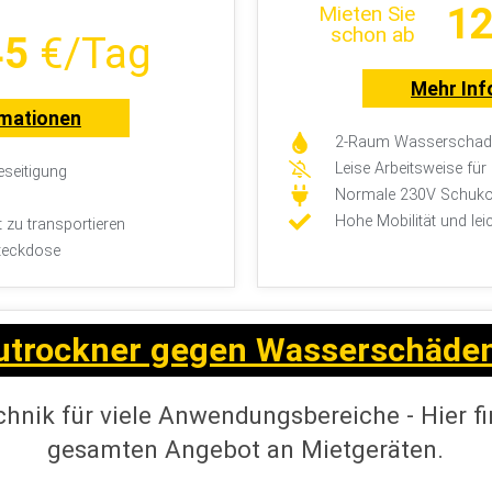
12
Mieten Sie
schon ab
45
€/Tag
Mehr Inf
rmationen
2-Raum Wasserschade
Leise Arbeitsweise fü
seitigung
Normale 230V Schuko
Hohe Mobilität und lei
t zu transportieren
teckdose
utrockner gegen Wasserschäde
hnik für viele Anwendungsbereiche - Hier fi
gesamten Angebot an Mietgeräten.