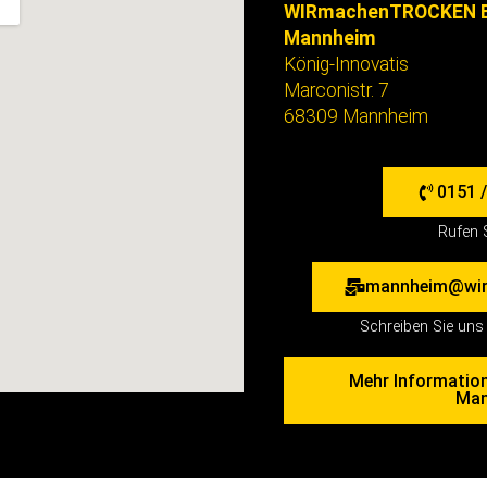
WIRmachenTROCKEN B
Mannheim
König-Innovatis
Marconistr. 7
68309 Mannheim
0151 /
Rufen 
mannheim@wir
Schreiben Sie uns 
Mehr Informatio
Man