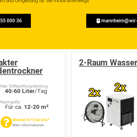
im und Umgebung für Sie mobil unterwegs.
155 000 36
mannheim@wir-
kter
2-Raum Wasser
entrockner
Max. Entfeuchtungsleistung
40-60 Liter
/Tag
Raumgröße
Für ca.
12-20 m²
Wieviel m²/Geräte?
Mehr Informationen ...