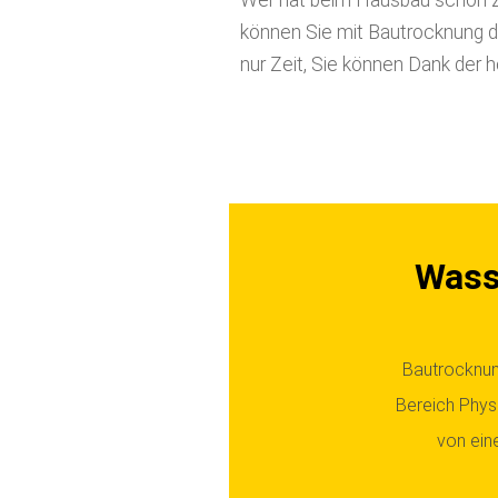
Wer hat beim Hausbau schon Ze
können Sie mit Bautrocknung di
nur Zeit, Sie können Dank der 
Wass
Bautrocknun
Bereich Physi
von ein