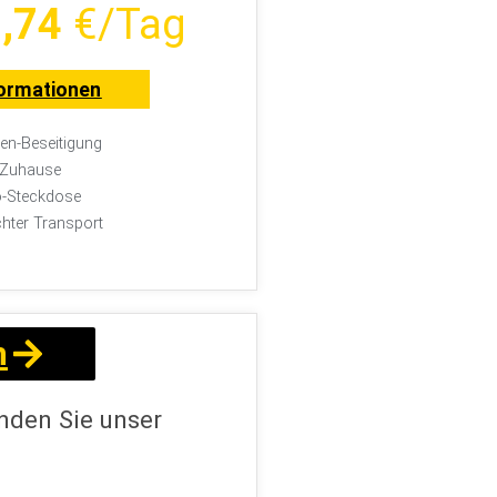
,74
€/Tag
ormationen
n-Beseitigung
r Zuhause
-Steckdose
chter Transport
n
nden Sie unser