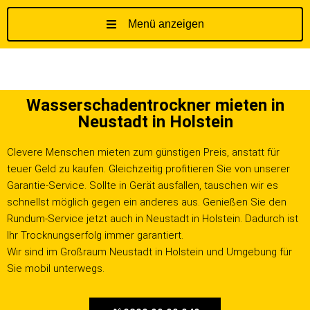
Menü anzeigen
Z
u
m
I
Wasserschadentrockner mieten in
n
Neustadt in Holstein
h
a
Clevere Menschen mieten zum günstigen Preis, anstatt für
l
teuer Geld zu kaufen. Gleichzeitig profitieren Sie von unserer
t
Garantie-Service. Sollte in Gerät ausfallen, tauschen wir es
s
schnellst möglich gegen ein anderes aus. Genießen Sie den
p
Rundum-Service jetzt auch in Neustadt in Holstein. Dadurch ist
r
Ihr Trocknungserfolg immer garantiert.
i
Wir sind im Großraum Neustadt in Holstein und Umgebung für
n
Sie mobil unterwegs.
g
e
n