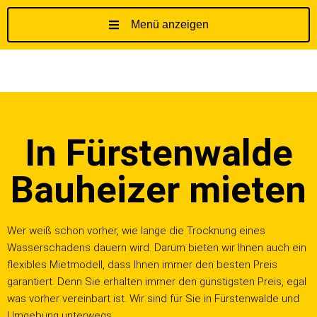
Menü anzeigen
Z
u
m
I
n
h
In Fürstenwalde
a
l
t
Bauheizer mieten
s
p
r
Wer weiß schon vorher, wie lange die Trocknung eines
i
Wasserschadens dauern wird. Darum bieten wir Ihnen auch ein
n
flexibles Mietmodell, dass Ihnen immer den besten Preis
g
garantiert. Denn Sie erhalten immer den günstigsten Preis, egal
e
was vorher vereinbart ist. Wir sind für Sie in Fürstenwalde und
n
Umgebung unterwegs.