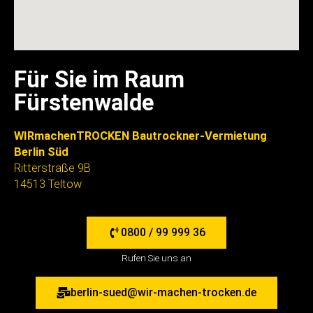
Für Sie im Raum
Fürstenwalde
WIRmachenTROCKEN Bautrockner-Vermietung
Berlin Süd
Ritterstraße 9B
14513 Teltow
0800 / 99 999 36
Rufen Sie uns an
berlin-sued@wir-machen-trocken.de