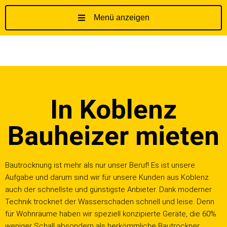
Menü anzeigen
Z
u
m
I
n
h
In Koblenz
a
l
t
Bauheizer mieten
s
p
r
Bautrocknung ist mehr als nur unser Beruf! Es ist unsere
i
Aufgabe und darum sind wir für unsere Kunden aus Koblenz
n
auch der schnellste und günstigste Anbieter. Dank moderner
g
Technik trocknet der Wasserschaden schnell und leise. Denn
e
für Wohnräume haben wir speziell konzipierte Geräte, die 60%
n
weniger Schall absondern als herkömmliche Bautrockner.