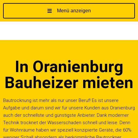
Menü anzeigen
Z
u
m
I
n
h
In Oranienburg
a
l
t
Bauheizer mieten
s
p
r
Bautrocknung ist mehr als nur unser Beruf! Es ist unsere
i
Aufgabe und darum sind wir für unsere Kunden aus Oranienburg
n
auch der schnellste und günstigste Anbieter. Dank moderner
g
Technik trocknet der Wasserschaden schnell und leise. Denn
e
für Wohnräume haben wir speziell konzipierte Geräte, die 60%
n
weniger Schall absondern als herkömmliche Bautrockner.