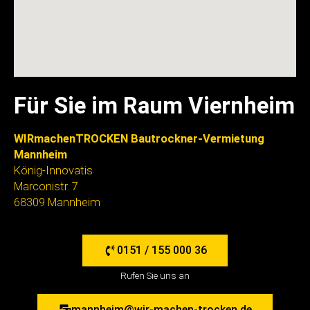
Für Sie im Raum Viernheim
WIRmachenTROCKEN Bautrockner-Vermietung
Mannheim
König-Innovatis
Marconistr. 7
68309 Mannheim
0151 / 155 000 36
Rufen Sie uns an
mannheim@wir-machen-trocken.de