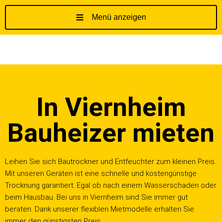
Menü anzeigen
Z
u
m
I
n
h
In Viernheim
a
l
t
Bauheizer mieten
s
p
r
Leihen Sie sich Bautrockner und Entfeuchter zum kleinen Preis.
i
Mit unseren Geräten ist eine schnelle und kostengünstige
n
Trocknung garantiert. Egal ob nach einem Wasserschaden oder
g
beim Hausbau. Bei uns in Viernheim sind Sie immer gut
e
beraten. Dank unserer flexiblen Mietmodelle erhalten Sie
n
immer den günstigsten Preis.