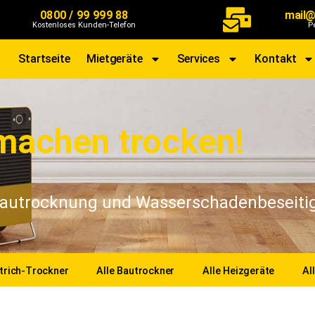
0800 / 99 999 88
mail@
Kostenloses Kunden-Telefon
P
Startseite
Mietgeräte
Services
Kontakt
machen trocken!
r Bautrocknung und Wasserschadenbeseiti
trich-Trockner
Alle Bautrockner
Alle Heizgeräte
Al