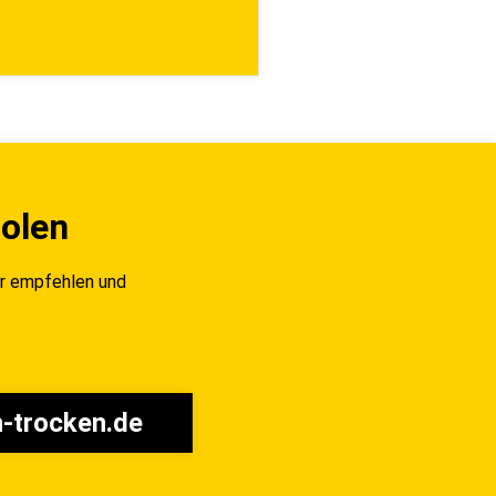
holen
wir empfehlen und
-trocken.de