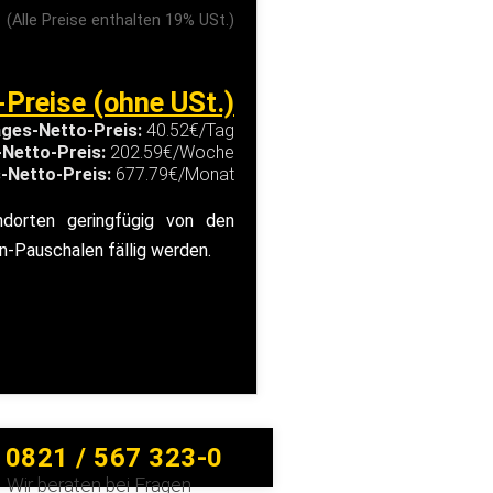
(Alle Preise enthalten 19% USt.)
-Preise (ohne USt.)
ges-Netto-Preis:
40.52€/Tag
Netto-Preis:
202.59€/Woche
-Netto-Preis:
677.79€/Monat
ndorten geringfügig von den
-Pauschalen fällig werden.
0821 / 567 323-0
Wir beraten bei Fragen