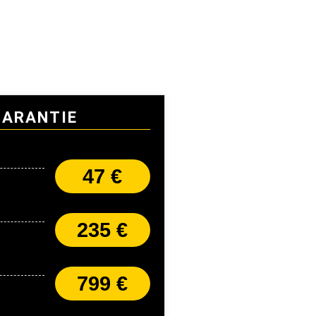
GARANTIE
47 €
235 €
799 €