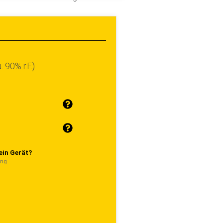
 90% r.F.)
ein Gerät?
ung