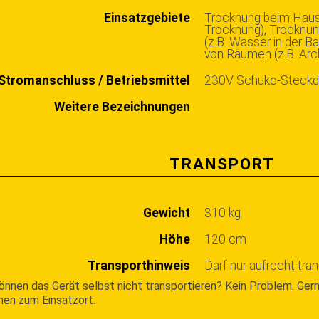
Einsatzgebiete
Trocknung beim Hausb
Trocknung), Trocknu
(z.B. Wasser in der B
von Räumen (z.B. Arc
Stromanschluss / Betriebsmittel
230V Schuko-Steck
Weitere Bezeichnungen
TRANSPORT
Gewicht
310 kg
Höhe
120 cm
Transporthinweis
Darf nur aufrecht tra
önnen das Gerät selbst nicht transportieren? Kein Problem. Gern
nen zum Einsatzort.