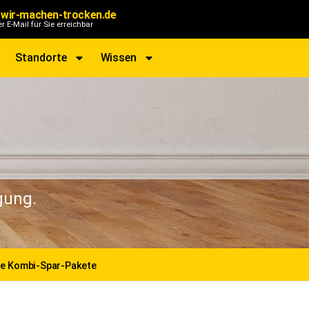
wir-machen-trocken.de
er E-Mail für Sie erreichbar
Standorte
Wissen
gung.
le Kombi-Spar-Pakete